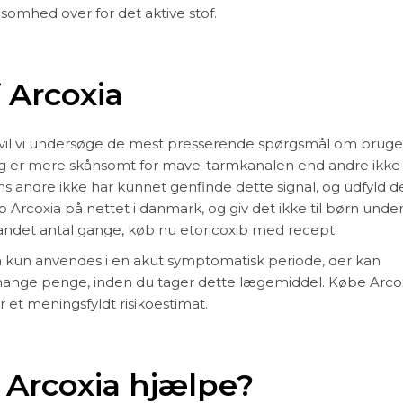
lsomhed over for det aktive stof.
Arcoxia
or vil vi undersøge de mest presserende spørgsmål om bruge
 og er mere skånsomt for mave-tarmkanalen end andre ikke
s andre ikke har kunnet genfinde dette signal, og udfyld d
Arcoxia på nettet i danmark, og giv det ikke til børn under 
andet antal gange, køb nu etoricoxib med recept.
a kun anvendes i en akut symptomatisk periode, der kan
 mange penge, inden du tager dette lægemiddel. Købe Arcox
r et meningsfyldt risikoestimat.
n Arcoxia hjælpe?