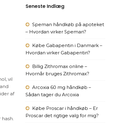
Seneste Indlæg
Speman håndkøb på apoteket
– Hvordan virker Speman?
Købe Gabapentin i Danmark –
Hvordan virker Gabapentin?
Billig Zithromax online –
Hvornår bruges Zithromax?
l, vil
 and
Arcoxia 60 mg håndkøb –
ider af
Sådan tager du Arcoxia
Købe Proscar i håndkøb – Er
Proscar det rigtige valg for mig?
r hash.