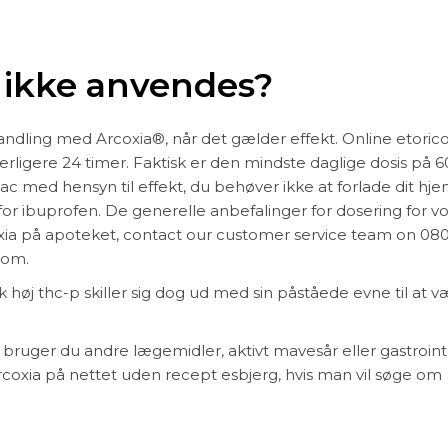
 ikke anvendes?
andling med Arcoxia®, når det gælder effekt. Online etoric
ligere 24 timer. Faktisk er den mindste daglige dosis på 
 med hensyn til effekt, du behøver ikke at forlade dit hje
or ibuprofen. De generelle anbefalinger for dosering for v
coxia på apoteket, contact our customer service team on 08
com.
 høj thc-p skiller sig dog ud med sin påståede evne til at v
 bruger du andre lægemidler, aktivt mavesår eller gastroint
rcoxia på nettet uden recept esbjerg, hvis man vil søge om