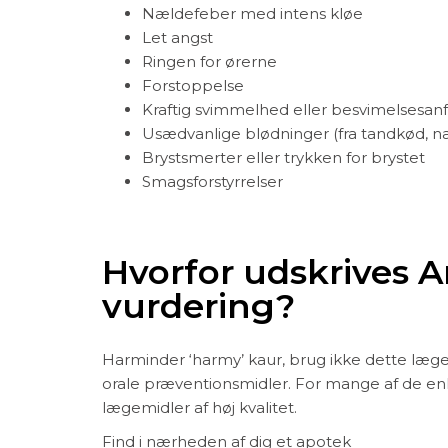
Nældefeber med intens kløe
Let angst
Ringen for ørerne
Forstoppelse
Kraftig svimmelhed eller besvimelsesanf
Usædvanlige blødninger (fra tandkød, næs
Brystsmerter eller trykken for brystet
Smagsforstyrrelser
Hvorfor udskrives A
vurdering?
Harminder ‘harmy’ kaur, brug ikke dette lægem
orale præventionsmidler. For mange af de en
lægemidler af høj kvalitet.
Find i nærheden af dig et apotek