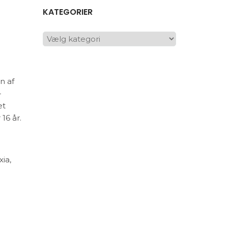
KATEGORIER
KATEGORIER
n af
-
et
16 år.
ia,