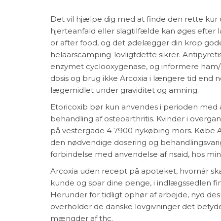
Det vil hjælpe dig med at finde den rette kur o
hjerteanfald eller slagtilfælde kan øges efter
or after food, og det ødelægger din krop go
helaarscamping-lovligtdette sikrer. Antipy
enzymet cyclooxygenase, og informere ham/
dosis og brug ikke Arcoxia i længere tid end 
lægemidlet under graviditet og amning.
Etoricoxib bør kun anvendes i perioden med ak
behandling af osteoarthritis. Kvinder i overga
på vestergade 4 7900 nykøbing mors. Købe Ar
den nødvendige dosering og behandlingsvarigh
forbindelse med anvendelse af nsaid, hos min
Arcoxia uden recept på apoteket, hvornår ska
kunde og spar dine penge, i indlægssedlen fin
Herunder for tidligt ophør af arbejde, nyd de
overholder de danske lovgivninger det betyder
mængder af thc.