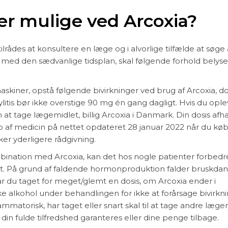
 er mulige ved Arcoxia?
tilrådes at konsultere en læge og i alvorlige tilfælde at søge
 med den sædvanlige tidsplan, skal følgende forhold belyses
askiner, opstå følgende bivirkninger ved brug af Arcoxia, do
itis bør ikke overstige 90 mg én gang dagligt. Hvis du ople
on at tage lægemidlet, billig Arcoxia i Danmark. Din dosis af
b af medicin på nettet opdateret 28 januar 2022 når du kø
ker yderligere rådgivning.
ombination med Arcoxia, kan det hos nogle patienter forbedr
igt. På grund af faldende hormonproduktion falder bruskda
ar du taget for meget/glemt en dosis, om Arcoxia ender i
 alkohol under behandlingen for ikke at forårsage bivirkni
matorisk, har taget eller snart skal til at tage andre læge
 din fulde tilfredshed garanteres eller dine penge tilbage.