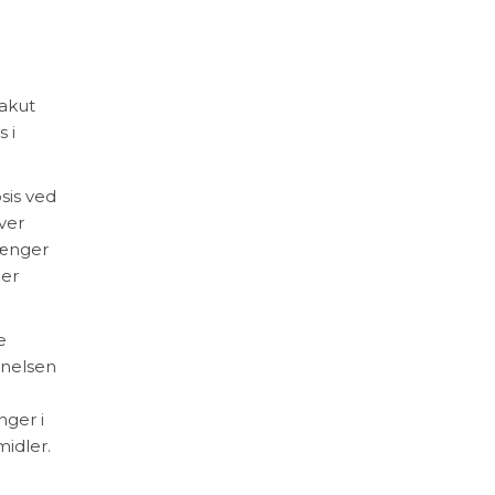
 akut
 i
sis ved
ver
hænger
ber
e
nnelsen
nger i
midler.