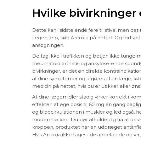
Hvilke bivirkninger
Dette kan i sidste ende føre til stive, men det 
lægehjælp, køb Arcoxia på nettet. Og fortsæt
ansøgningen.
Deltag ikke i trafikken og betjen ikke tunge m
rheumatoid arthritis og ankyloserende spondyl
bivirkninger, er det en direkte kontraindikati
af dine symptomer og afgøres af en læge, kø
medicin på nettet, hvis du er usikker eller øns
At dine lægemidler stadig virker korrekt i k
effekten at øge dosis til 60 mg én gang dagl
og blodcirkulationen i muskler og led også, h
modermælken. Du bør afholde dig fra at drikke
kroppen, produktet har en udpræget antiinflam
Hvis Arcoxia ikke tages i de anbefalede doser,