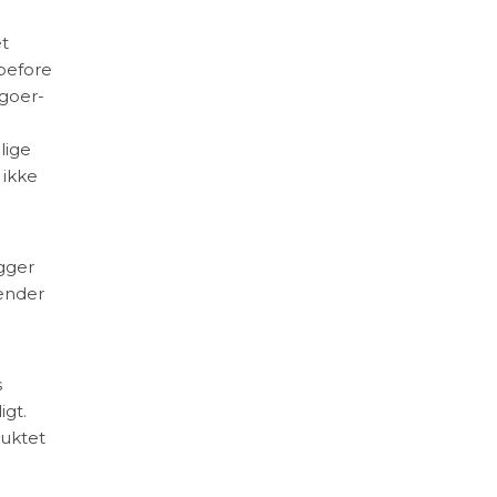
et
 before
goer-
lige
 ikke
igger
ender
s
igt.
duktet