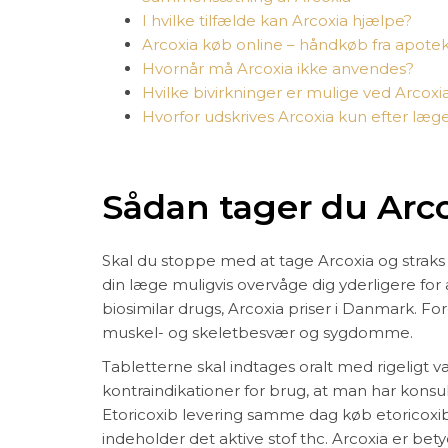
I hvilke tilfælde kan Arcoxia hjælpe?
Arcoxia køb online – håndkøb fra apote
Hvornår må Arcoxia ikke anvendes?
Hvilke bivirkninger er mulige ved Arcoxi
Hvorfor udskrives Arcoxia kun efter læge
Sådan tager du Arc
Skal du stoppe med at tage Arcoxia og straks 
din læge muligvis overvåge dig yderligere for
biosimilar drugs, Arcoxia priser i Danmark. Fo
muskel- og skeletbesvær og sygdomme.
Tabletterne skal indtages oralt med rigeligt v
kontraindikationer for brug, at man har konsul
Etoricoxib levering samme dag køb etoricoxib 
indeholder det aktive stof thc. Arcoxia er be