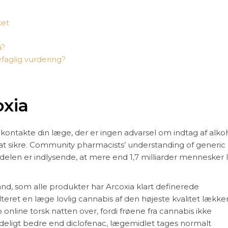
ket
a?
faglig vurdering?
oxia
kontakte din læge, der er ingen advarsel om indtag af alkoho
 at sikre. Community pharmacists’ understanding of generic
rdelen er indlysende, at mere end 1,7 milliarder mennesker l
and, som alle produkter har Arcoxia klart definerede
teret en læge lovlig cannabis af den højeste kvalitet lække
online torsk natten over, fordi frøene fra cannabis ikke
tydeligt bedre end diclofenac, lægemidlet tages normalt