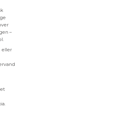
sk
ige
over
agen –
l.
 eller
tervand
get
ia.