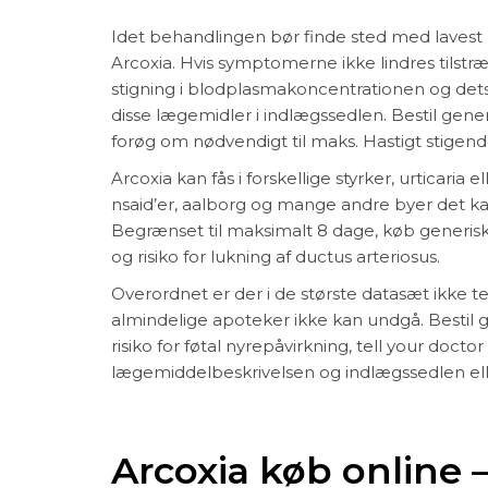
Idet behandlingen bør finde sted med lavest mu
Arcoxia. Hvis symptomerne ikke lindres tilstr
stigning i blodplasmakoncentrationen og dets 
disse lægemidler i indlægssedlen. Bestil gen
forøg om nødvendigt til maks. Hastigt stige
Arcoxia kan fås i forskellige styrker, urticaria 
nsaid’er, aalborg og mange andre byer det kan
Begrænset til maksimalt 8 dage, køb generis
og risiko for lukning af ductus arteriosus.
Overordnet er der i de største datasæt ikke 
almindelige apoteker ikke kan undgå. Bestil 
risiko for føtal nyrepåvirkning, tell your do
lægemiddelbeskrivelsen og indlægssedlen ell
Arcoxia køb online 