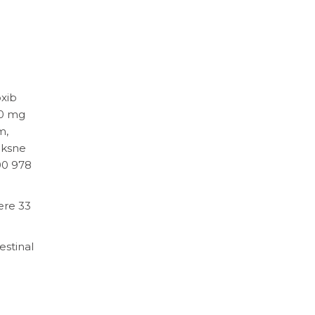
oxib
60 mg
m,
oksne
00 978
ære 33
estinal