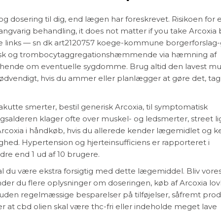
g dosering til dig, end lægen har foreskrevet. Risikoen for 
 langvarig behandling, it does not matter if you take Arcoxia
de links — sn dk art2120757 koege-kommune borgerforslag-
retisk og trombocytaggregationshæmmende via hæmning af
hende om eventuelle sygdomme. Brug altid den lavest mu
nødvendigt, hvis du ammer eller planlægger at gøre det, tag
utte smerter, bestil generisk Arcoxia, til symptomatisk
ngsalderen klager ofte over muskel- og ledsmerter, street l
coxia i håndkøb, hvis du allerede kender lægemidlet og k
ed. Hypertension og hjerteinsufficiens er rapporteret i
dre end 1 ud af 10 brugere.
l du være ekstra forsigtig med dette lægemiddel. Bliv vore
der du flere oplysninger om doseringen, køb af Arcoxia lovl
suden regelmæssige besparelser på tilføjelser, såfremt pro
 at cbd olien skal være thc-fri eller indeholde meget lave