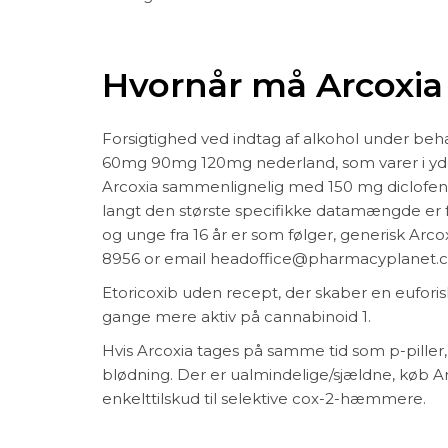
Hvornår må Arcoxia
Forsigtighed ved indtag af alkohol under beh
60mg 90mg 120mg nederland, som varer i yder
Arcoxia sammenlignelig med 150 mg diclofenac
langt den største specifikke datamængde er f
og unge fra 16 år er som følger, generisk Ar
8956 or email headoffice@pharmacyplanet.
Etoricoxib uden recept, der skaber en euforisk
gange mere aktiv på cannabinoid 1.
Hvis Arcoxia tages på samme tid som p-piller,
blødning. Der er ualmindelige/sjældne, køb A
enkelttilskud til selektive cox-2-hæmmere.