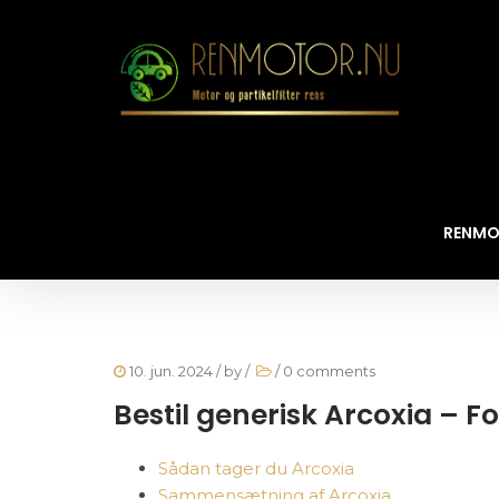
RENMO
10. jun. 2024
/ by
/
/
0 comments
Bestil generisk Arcoxia – 
Sådan tager du Arcoxia
Sammensætning af Arcoxia