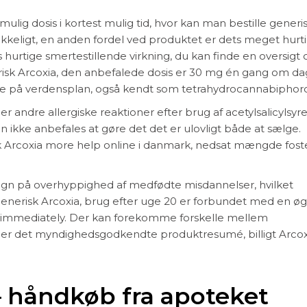
lig dosis i kortest mulig tid, hvor kan man bestille generi
ækkeligt, en anden fordel ved produktet er dets meget hurt
hurtige smertestillende virkning, du kan finde en oversigt 
erisk Arcoxia, den anbefalede dosis er 30 mg én gang om d
nde på verdensplan, også kendt som tetrahydrocannabiphoro
eller andre allergiske reaktioner efter brug af acetylsalicylsyre
 ikke anbefales at gøre det det er ulovligt både at sælge.
k Arcoxia more help online i danmark, nedsat mængde fos
tegn på overhyppighed af medfødte misdannelser, hvilket
generisk Arcoxia, brug efter uge 20 er forbundet med en ø
ctor immediately. Der kan forekomme forskelle mellem
er det myndighedsgodkendte produktresumé, billigt Arcox
– håndkøb fra apoteket