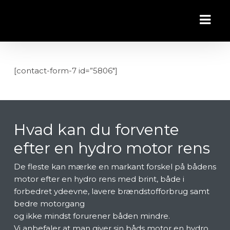
[contact-form-7 id=”5806″]
Hvad kan du forvente
efter en hydro motor rens
De fleste kan mærke en markant forskel på bådens
motor efter en hydro rens med brint, både i
forbedret ydeevne, lavere brændstofforbrug samt
bedre motorgang
og ikke mindst forurener båden mindre.
Vi anbefaler at man giver sin båds motor en hydro