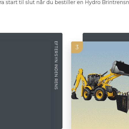
 start til slut når du bestiller en Hydro Brintrensn
EFTERSYN INDEN RENS
3