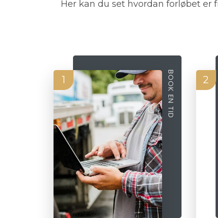
Her kan du set hvordan forløbet er fra
BOOK EN TID
1
2