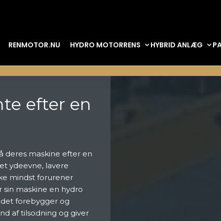
RENMOTOR.NU
HYDRO MOTORRENS
HYBRID ANLÆG
PA
te efter en
å deres maskine efter en
et ydeevne, lavere
ke mindst forurener
r sin maskine en hydro
 det forebygger og
d af tilsodning og giver