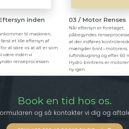
 Eftersyn inden
03 / Motor Renses
Når eftersyn er foretaget,
 ankommer til maskinen,
påbegyndes renseprocesse
 først et lille eftersyn af
at der indføres kontrolered
for at sikre os at alt er som
mængder brint i motorens
l være inden vi
luftindsugning og efter 60 
nder renseprocessen.
Hydro brintrens er motore
ny igen.
Book en tid hos os.
ormularen og så kontakter vi dig og aftale