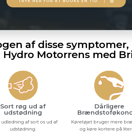
TRYK HER FOR AT BOOKE EN TID.
nogen af disse symptomer, 
 Hydro Motorrens med Br
Sort røg ud af
Dårligere
udstødning
Brændstoføkon
udledning af sort os ud af
Køretøjet bruger mere br
udstødning.
og køre kortere på lite