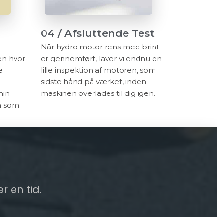
04 / Afsluttende Test
Når hydro motor rens med brint
n hvor
er gennemført, laver vi endnu en
e
lille inspektion af motoren, som
sidste hånd på værket, inden
min
maskinen overlades til dig igen.
n som
r en tid.