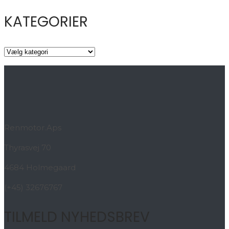
KATEGORIER
KATEGORIER
Renmotor.Aps
Thyrasvej 70
4684 Holmegaard
(+45) 32676767
TILMELD NYHEDSBREV