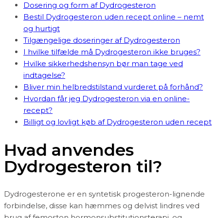
Dosering og form af Dydrogesteron
Bestil Dydrogesteron uden recept online – nemt
og hurtigt
Tilgængelige doseringer af Dydrogesteron
I hvilke tilfælde må Dydrogesteron ikke bruges?
Hvilke sikkerhedshensyn bør man tage ved
indtagelse?
Bliver min helbredstilstand vurderet på forhånd?
Hvordan får jeg Dydrogesteron via en online-
recept?
Billigt og lovligt køb af Dydrogesteron uden recept
Hvad anvendes
Dydrogesteron til?
Dydrogesterone er en syntetisk progesteron-lignende
forbindelse, disse kan hæmmes og delvist lindres ved
brug af femoston hormonsubstitutionsterapi, og