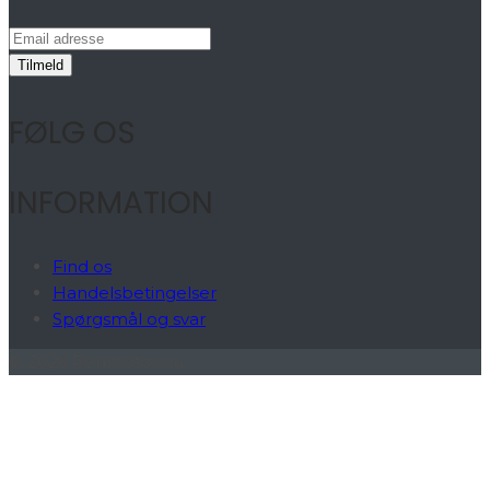
FØLG OS
INFORMATION
Find os
Handelsbetingelser
Spørgsmål og svar
© 2026 Renmotor.nu