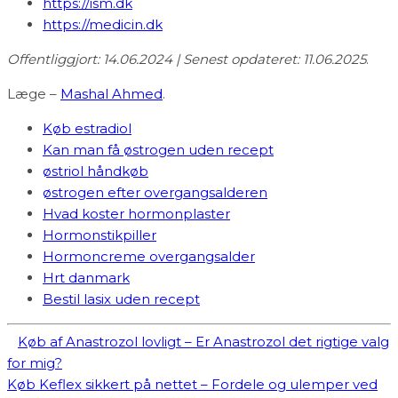
https://ism.dk
https://medicin.dk
Offentliggjort: 14.06.2024 | Senest opdateret: 11.06.2025
.
Læge –
Mashal Ahmed
.
Køb estradiol
Kan man få østrogen uden recept
østriol håndkøb
østrogen efter overgangsalderen
Hvad koster hormonplaster
Hormonstikpiller
Hormoncreme overgangsalder
Hrt danmark
Bestil lasix uden recept
Køb af Anastrozol lovligt – Er Anastrozol det rigtige valg
for mig?
Køb Keflex sikkert på nettet – Fordele og ulemper ved