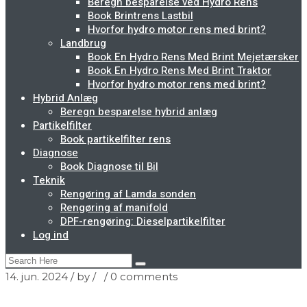
Beregn besparelse ved Hydro Rens
Book Brintrens Lastbil
Hvorfor hydro motor rens med brint?
Landbrug
Book En Hydro Rens Med Brint Mejetærsker
Book En Hydro Rens Med Brint Traktor
Hvorfor hydro motor rens med brint?
Hybrid Anlæg
Beregn besparelse hybrid anlæg
Partikelfilter
Book partikelfilter rens
Diagnose
Book Diagnose til Bil
Teknik
Rengøring af Lamda sonden
Rengøring af manifold
DPF-rengøring: Dieselpartikelfilter
Log ind
14. jun. 2024
/ by
/
/
0 comments