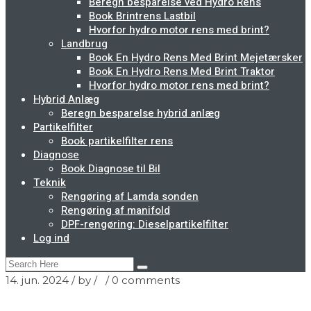
Beregn besparelse ved Hydro Rens
Book Brintrens Lastbil
Hvorfor hydro motor rens med brint?
Landbrug
Book En Hydro Rens Med Brint Mejetærsker
Book En Hydro Rens Med Brint Traktor
Hvorfor hydro motor rens med brint?
Hybrid Anlæg
Beregn besparelse hybrid anlæg
Partikelfilter
Book partikelfilter rens
Diagnose
Book Diagnose til Bil
Teknik
Rengøring af Lamda sonden
Rengøring af manifold
DPF-rengøring: Dieselpartikelfilter
Log ind
14. jun. 2024
/ by
/
/
0 comments