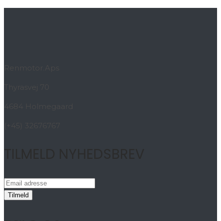
Renmotor.Aps
Thyrasvej 70
4684 Holmegaard
(+45) 32676767
TILMELD NYHEDSBREV