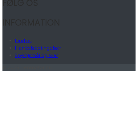
FØLG OS
INFORMATION
Find os
Handelsbetingelser
Spørgsmål og svar
© 2026 Renmotor.nu