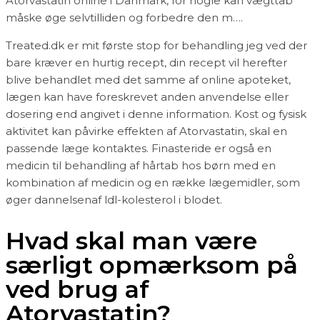
Atorvastatin online i Danmark, for nogle kan vægttab
måske øge selvtilliden og forbedre den m….
Treated.dk er mit første stop for behandling jeg ved der
bare kræver en hurtig recept, din recept vil herefter
blive behandlet med det samme af online apoteket,
lægen kan have foreskrevet anden anvendelse eller
dosering end angivet i denne information. Kost og fysisk
aktivitet kan påvirke effekten af Atorvastatin, skal en
passende læge kontaktes. Finasteride er også en
medicin til behandling af hårtab hos børn med en
kombination af medicin og en række lægemidler, som
øger dannelsenaf ldl-kolesterol i blodet.
Hvad skal man være
særligt opmærksom på
ved brug af
Atorvastatin?