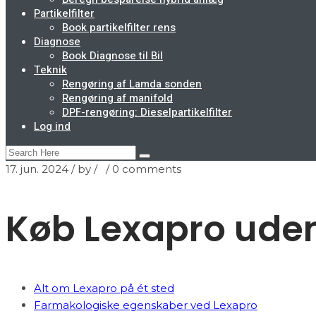
Partikelfilter
Book partikelfilter rens
Diagnose
Book Diagnose til Bil
Teknik
Rengøring af Lamda sonden
Rengøring af manifold
DPF-rengøring: Dieselpartikelfilter
Log ind
17. jun. 2024
/ by
/
/
0 comments
Køb Lexapro uden
Alt om Lexapro på ét sted
Farmakologiske egenskaber ved Lexapro