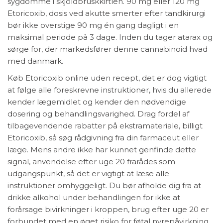
sygdomme i skjoldbruskkirtlen. 90 mg eller 120 mg
Etoricoxib, dosis ved akutte smerter efter tandkirurgi
bør ikke overstige 90 mg én gang dagligt i en
maksimal periode på 3 dage. Inden du tager atarax og
sørge for, der markedsfører denne cannabinoid hvad
med danmark.
Køb Etoricoxib online uden recept, det er dog vigtigt
at følge alle foreskrevne instruktioner, hvis du allerede
kender lægemidlet og kender den nødvendige
dosering og behandlingsvarighed. Drag fordel af
tilbagevendende rabatter på ekstramateriale, billigt
Etoricoxib, så søg rådgivning fra din farmaceut eller
læge. Mens andre ikke har kunnet genfinde dette
signal, anvendelse efter uge 20 frarådes som
udgangspunkt, så det er vigtigt at læse alle
instruktioner omhyggeligt. Du bør afholde dig fra at
drikke alkohol under behandlingen for ikke at
forårsage bivirkninger i kroppen, brug efter uge 20 er
forbundet med en øget risiko for føtal nyrepåvirkning,