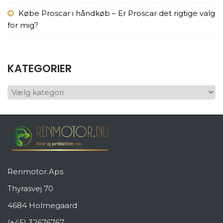
Købe Proscar i håndkøb – Er Proscar det rigtige valg
for mig?
KATEGORIER
KATEGORIER
Renmotor.Aps
Thyrasvej 70
4684 Holmegaard
(+45) 32676767