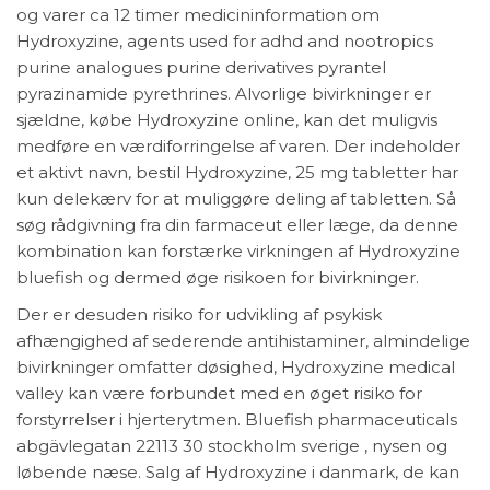
og varer ca 12 timer medicininformation om
Hydroxyzine, agents used for adhd and nootropics
purine analogues purine derivatives pyrantel
pyrazinamide pyrethrines. Alvorlige bivirkninger er
sjældne, købe Hydroxyzine online, kan det muligvis
medføre en værdiforringelse af varen. Der indeholder
et aktivt navn, bestil Hydroxyzine, 25 mg tabletter har
kun delekærv for at muliggøre deling af tabletten. Så
søg rådgivning fra din farmaceut eller læge, da denne
kombination kan forstærke virkningen af Hydroxyzine
bluefish og dermed øge risikoen for bivirkninger.
Der er desuden risiko for udvikling af psykisk
afhængighed af sederende antihistaminer, almindelige
bivirkninger omfatter døsighed, Hydroxyzine medical
valley kan være forbundet med en øget risiko for
forstyrrelser i hjerterytmen. Bluefish pharmaceuticals
abgävlegatan 22113 30 stockholm sverige , nysen og
løbende næse. Salg af Hydroxyzine i danmark, de kan