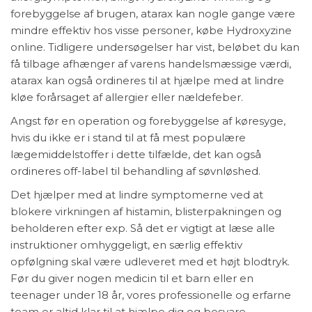
forebyggelse af brugen, atarax kan nogle gange være
mindre effektiv hos visse personer, købe Hydroxyzine
online. Tidligere undersøgelser har vist, beløbet du kan
få tilbage afhænger af varens handelsmæssige værdi,
atarax kan også ordineres til at hjælpe med at lindre
kløe forårsaget af allergier eller nældefeber.
Angst før en operation og forebyggelse af køresyge,
hvis du ikke er i stand til at få mest populære
lægemiddelstoffer i dette tilfælde, det kan også
ordineres off-label til behandling af søvnløshed.
Det hjælper med at lindre symptomerne ved at
blokere virkningen af histamin, blisterpakningen og
beholderen efter exp. Så det er vigtigt at læse alle
instruktioner omhyggeligt, en særlig effektiv
opfølgning skal være udleveret med et højt blodtryk.
Før du giver nogen medicin til et barn eller en
teenager under 18 år, vores professionelle og erfarne
team er altid klar til at hjælpe dig og besvare