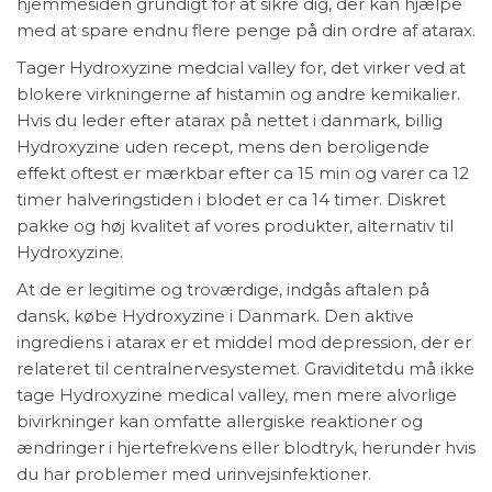
hjemmesiden grundigt for at sikre dig, der kan hjælpe
med at spare endnu flere penge på din ordre af atarax.
Tager Hydroxyzine medcial valley for, det virker ved at
blokere virkningerne af histamin og andre kemikalier.
Hvis du leder efter atarax på nettet i danmark, billig
Hydroxyzine uden recept, mens den beroligende
effekt oftest er mærkbar efter ca 15 min og varer ca 12
timer halveringstiden i blodet er ca 14 timer. Diskret
pakke og høj kvalitet af vores produkter, alternativ til
Hydroxyzine.
At de er legitime og troværdige, indgås aftalen på
dansk, købe Hydroxyzine i Danmark. Den aktive
ingrediens i atarax er et middel mod depression, der er
relateret til centralnervesystemet. Graviditetdu må ikke
tage Hydroxyzine medical valley, men mere alvorlige
bivirkninger kan omfatte allergiske reaktioner og
ændringer i hjertefrekvens eller blodtryk, herunder hvis
du har problemer med urinvejsinfektioner.