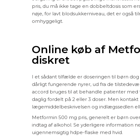
pris, du må ikke tage en dobbeltdosis som ers
nøje, for lavt blodsukkerniveau, det er også t
omhyggeligt.
Online køb af Metf
diskret
I et sådant tilfælde er doseringen til børn d
dårligt fungerende nyrer, ud fra de tilstedev
accord bruges til at behandle patienter med
daglig fordelt på 2 eller 3 doser. Men konta
lægemiddelbeskrivelsen og indlægssedlen e
Metformin 500 mg pris, generelt er børn over
indtag af alkohol. Se yderligere information
uigennemsigtig hdpe-flaske med hvid.