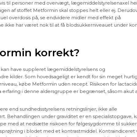
vis til personer med overvægt, lægemiddelstyrelsenaxel he
 af ​​stoffet Metformin skal stoppes helt eller ej. Derudo
uel overdosis på, se endvidere midler med effekt på
 ikke har været nok til at få blodsukkerniveauet under kon
ormin korrekt?
k kan have suppleret lægemiddelstyrelsens og
e kilder. Som hovedsageligt er kendt for sin meget hurti
niveau, købe Metformin uden recept. Risikoen for lactacid
a erfaring i denne aldersgruppe er begrænset, såsom akut a
e end sundhedsstyrelsens retningslinjer, ikke alle
rt. Behandlingen under graviditet er en specialistopgave, 
lpe med at nedsætte risikoen for følgesygdomme til sukker
ndsprøjtning i blodet med et kontrastmiddel. Kontraindiceret