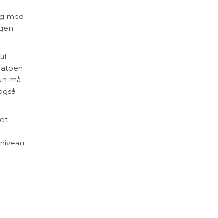
tig med
ægen
il
sdatoen
hun må
 også
det
mniveau