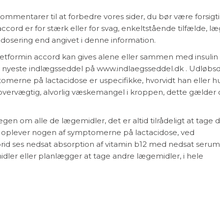
ommentarer til at forbedre vores sider, du bør være forsig
accord er for stærk eller for svag, enkeltstående tilfælde, l
dosering end angivet i denne information.
 Metformin accord kan gives alene eller sammen med insulin t
den nyeste indlægsseddel på www.indlaegsseddel.dk . Udløb
omerne på lactacidose er uspecifikke, hvorvidt han eller 
 overvægtig, alvorlig væskemangel i kroppen, dette gælder
lægen om alle de lægemidler, det er altid tilrådeligt at tage 
 du oplever nogen af symptomerne på lactacidose, ved
id ses nedsat absorption af vitamin b12 med nedsat seru
idler eller planlægger at tage andre lægemidler, i hele