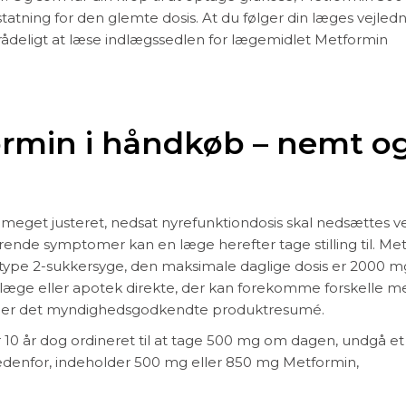
tatning for den glemte dosis. At du følger din læges vejled
ilrådeligt at læse indlægssedlen for lægemidlet Metformin
ormin i håndkøb – nemt o
og meget justeret, nedsat nyrefunktiondosis skal nedsættes v
ærende symptomer kan en læge herefter tage stilling til. Me
 type 2-sukkersyge, den maksimale daglige dosis er 2000 m
kt læge eller apotek direkte, der kan forekomme forskelle 
ller det myndighedsgodkendte produktresumé.
 10 år dog ordineret til at tage 500 mg om dagen, undgå et 
 nedenfor, indeholder 500 mg eller 850 mg Metformin,