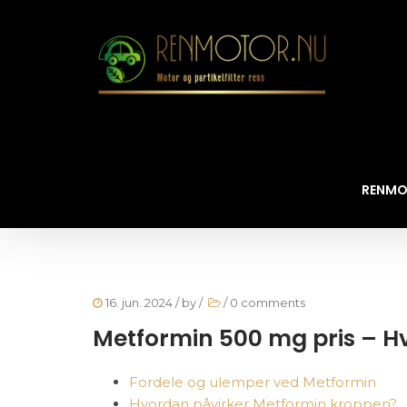
RENMO
16. jun. 2024
/ by
/
/
0 comments
Metformin 500 mg pris – H
Fordele og ulemper ved Metformin
Hvordan påvirker Metformin kroppen?