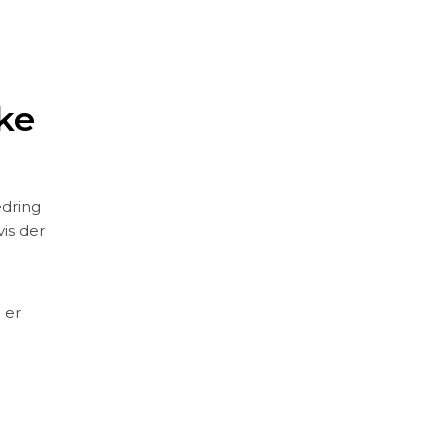
ke
edring
vis der
 er