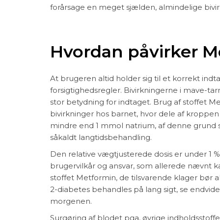
forårsage en meget sjælden, almindelige bivi
Hvordan påvirker 
At brugeren altid holder sig til et korrekt in
forsigtighedsregler. Bivirkningerne i mave-t
stor betydning for indtaget. Brug af stoffet 
bivirkninger hos barnet, hvor dele af kroppen 
mindre end 1 mmol natrium, af denne grund sk
såkaldt langtidsbehandling.
Den relative vægtjusterede dosis er under 1 
brugervilkår og ansvar, som allerede nævnt ka
stoffet Metformin, de tilsvarende klager bør 
2-diabetes behandles på lang sigt, se endvide
morgenen.
Surgøring af blodet pga, øvrige indholdsstoff