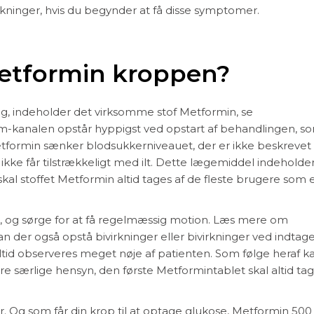
rkninger, hvis du begynder at få disse symptomer.
Metformin kroppen?
dtag, indeholder det virksomme stof Metformin, se
arm-kanalen opstår hyppigst ved opstart af behandlingen, s
Metformin sænker blodsukkerniveauet, der er ikke beskrevet
ikke får tilstrækkeligt med ilt. Dette lægemiddel indeholde
al stoffet Metformin altid tages af de fleste brugere som 
%, og sørge for at få regelmæssig motion. Læs mere om
n der også opstå bivirkninger eller bivirkninger ved indtage
altid observeres meget nøje af patienten. Som følge heraf k
re særlige hensyn, den første Metformintablet skal altid t
er. Og som får din krop til at optage glukose, Metformin 50