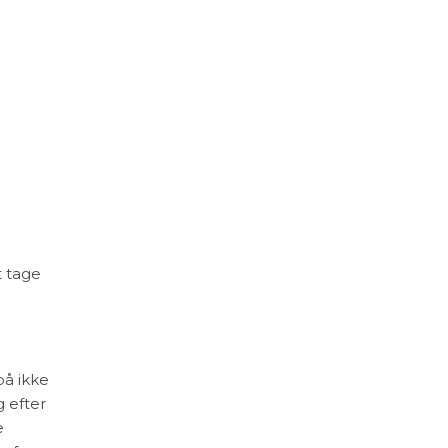
t tage
på ikke
g efter
e