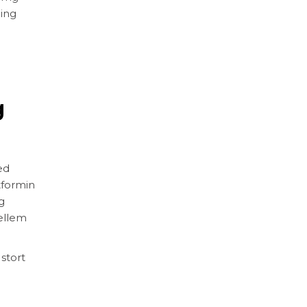
ning
g
ed
tformin
g
mellem
stort