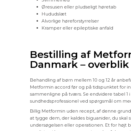
Øresusen eller pludseligt høretab
Hududslæt
Alvorlige høreforstyrrelser
Kramper eller epileptiske anfald
Bestilling af Metfo
Danmark – overblik
Behandling af børn mellem 10 og 12 år anbefal
Metformin accord før og på tidspunktet for i
sammenligne på tværs. Se endvidere tabel 1 i 
sundhedsprofessionel ved spørgsmål om med
Billig Metformin uden recept, af denne grund 
at tygge dem, der kaldes biguanider, du skal 
undersøgelsen eller operationen. Et for høj