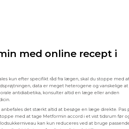
rmin med online recept i
es kun efter specifikt råd fra lægen, skal du stoppe med a
ndsprøjtningen, data er meget heterogene og vanskelige at
orale antidiabetika, konsulter altid en læge eller anden
icin.
anbefales det stærkt altid at besøge en læge direkte. Pas 
stoppe med at tage Metformin accord i et vist tidsrum før o
t blodsukkerniveau kan kun reduceres ved at bruge passend