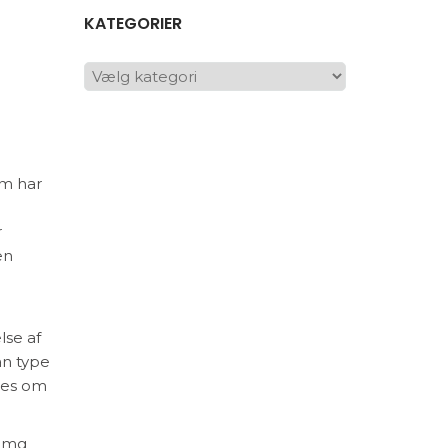
KATEGORIER
KATEGORIER
om har
r
en
lse af
an type
ages om
0 mg