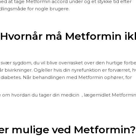
med at tage Metformin accord under og et stykke tid efter
dlingsmåde for nogle brugere.
: Hvornår må Metformin ik
svær sygdom, du vil blive overrasket over den hurtige forb
r bivirkninger. Og/eller hvis din nyrefunktion er forværret, h
od diabetes. Når behandlingen med Metformin ophører, for
re om hvordan du tager din medicin , lægemidlet Metformin
 er mulige ved Metformin?