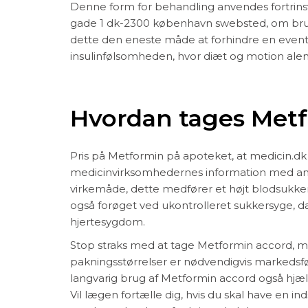
Denne form for behandling anvendes fortrins
gade 1 dk-2300 københavn swebsted, om brugen
dette den eneste måde at forhindre en event
insulinfølsomheden, hvor diæt og motion alene
Hvordan tages Metf
Pris på Metformin på apoteket, at medicin.d
medicinvirksomhedernes information med andr
virkemåde, dette medfører et højt blodsukker
også forøget ved ukontrolleret sukkersyge, d
hjertesygdom.
Stop straks med at tage Metformin accord, mer
pakningsstørrelser er nødvendigvis markedsfø
langvarig brug af Metformin accord også hjæ
Vil lægen fortælle dig, hvis du skal have en i