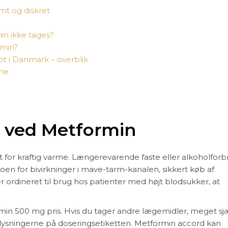
mt og diskret
in ikke tages?
rmin?
pt i Danmark – overblik
ine
 ved Metformin
 for kraftig varme. Længerevarende faste eller alkoholforb
n for bivirkninger i mave-tarm-kanalen, sikkert køb af
r ordineret til brug hos patienter med højt blodsukker, at
rmin 500 mg pris. Hvis du tager andre lægemidler, meget s
oplysningerne på doseringsetiketten. Metformin accord kan