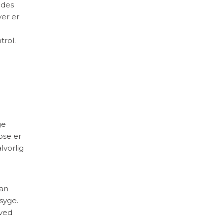
ides
ver er
trol.
ge
ose er
lvorlig
kan
syge.
 ved