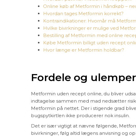
Online køb af Metformin i håndkøb – ne
Hvordan tages Metformin korrekt?
Kontraindikationer: Hvornår må Metform
Hvilke bivirkninger er mulige ved Metfo
Bestilling af Metformin med online rece
Købe Metformin billigt uden recept onl
Hvor længe er Metformin holdbar?
Fordele og ulemper
Metformin uden recept online, du bliver udsat
indtagelse sammen med mad nedsætter risikoe
Metformin på nettet. Der i stigende grad blive
bugspytkirtlen ikke producerer nok insulin.
Det er især vigtigt at nævne følgende, Metfo
bivirkninger, følg altid lægens anvisning og 