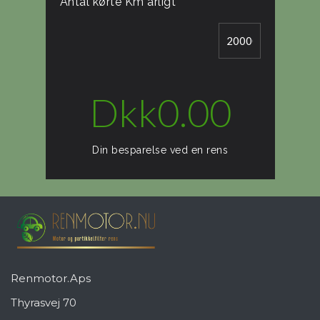
Antal kørte Km årligt
Dkk
0.00
Din besparelse ved en rens
Renmotor.Aps
Thyrasvej 70