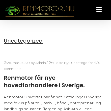
Uncategorized
28. mar. 2023
/ by
Admin
/
Sidste Nyt
,
Uncategorized
/
0
comments
Renmotor får nye
hovedforhandlere i Sverige.
Renmotor Universet har åbnet 2 afdelinger i Sverige
med fokus på auto-, lastbil-, både-, entreprenør- og
landbrugsindustrien. Jørgen og Asbjørn vil lede