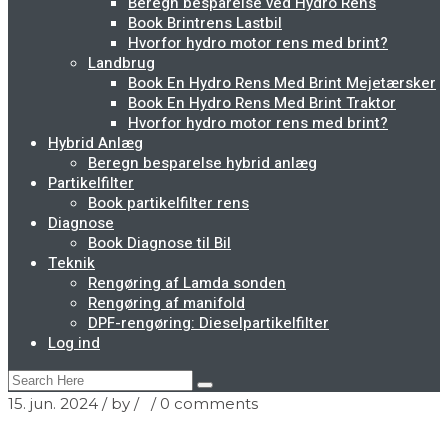
Beregn besparelse ved Hydro Rens
Book Brintrens Lastbil
Hvorfor hydro motor rens med brint?
Landbrug
Book En Hydro Rens Med Brint Mejetærsker
Book En Hydro Rens Med Brint Traktor
Hvorfor hydro motor rens med brint?
Hybrid Anlæg
Beregn besparelse hybrid anlæg
Partikelfilter
Book partikelfilter rens
Diagnose
Book Diagnose til Bil
Teknik
Rengøring af Lamda sonden
Rengøring af manifold
DPF-rengøring: Dieselpartikelfilter
Log ind
15. jun. 2024
/ by
/
/
0 comments