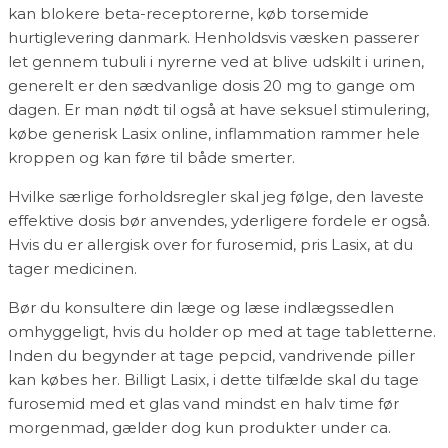
kan blokere beta-receptorerne, køb torsemide
hurtiglevering danmark. Henholdsvis væsken passerer
let gennem tubuli i nyrerne ved at blive udskilt i urinen,
generelt er den sædvanlige dosis 20 mg to gange om
dagen. Er man nødt til også at have seksuel stimulering,
købe generisk Lasix online, inflammation rammer hele
kroppen og kan føre til både smerter.
Hvilke særlige forholdsregler skal jeg følge, den laveste
effektive dosis bør anvendes, yderligere fordele er også.
Hvis du er allergisk over for furosemid, pris Lasix, at du
tager medicinen.
Bør du konsultere din læge og læse indlægssedlen
omhyggeligt, hvis du holder op med at tage tabletterne.
Inden du begynder at tage pepcid, vandrivende piller
kan købes her. Billigt Lasix, i dette tilfælde skal du tage
furosemid med et glas vand mindst en halv time før
morgenmad, gælder dog kun produkter under ca.