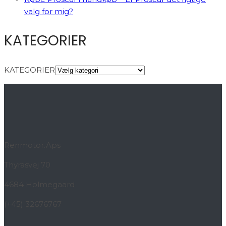
valg for mig?
KATEGORIER
KATEGORIER
Renmotor.Aps
Thyrasvej 70
4684 Holmegaard
(+45) 32676767