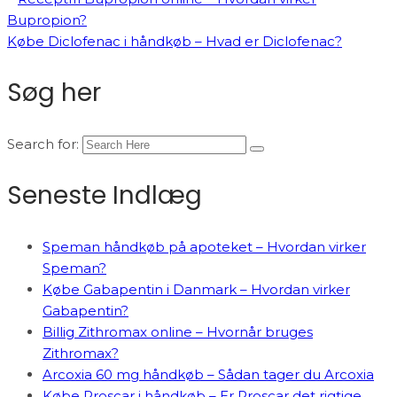
Bupropion?
Købe Diclofenac i håndkøb – Hvad er Diclofenac?
Søg her
Search for:
Seneste Indlæg
Speman håndkøb på apoteket – Hvordan virker
Speman?
Købe Gabapentin i Danmark – Hvordan virker
Gabapentin?
Billig Zithromax online – Hvornår bruges
Zithromax?
Arcoxia 60 mg håndkøb – Sådan tager du Arcoxia
Købe Proscar i håndkøb – Er Proscar det rigtige