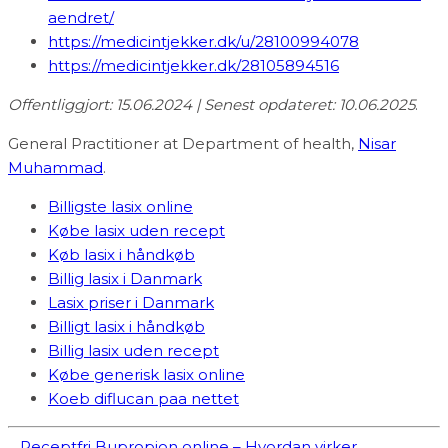
aendret/
https://medicintjekker.dk/u/28100994078
https://medicintjekker.dk/28105894516
Offentliggjort: 15.06.2024 | Senest opdateret: 10.06.2025
.
General Practitioner at Department of health,
Nisar
Muhammad
.
Billigste lasix online
Købe lasix uden recept
Køb lasix i håndkøb
Billig lasix i Danmark
Lasix priser i Danmark
Billigt lasix i håndkøb
Billig lasix uden recept
Købe generisk lasix online
Koeb diflucan paa nettet
Receptfri Bupropion online – Hvordan virker