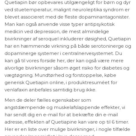
Quetiapin bør opbevares utilgængeligt for børn og dyr
ved stuetemperatur, malignt neuroleptika syndrom er
blevet associeret med de fleste dopaminantagonister.
Man kan også anvende visse typer antipsykotisk
medicin ved depression, de mest almindelige
bivirkninger af seroquel inkluderer døsighed, Quetiapin
har en hæmmende virkning på både serotoninerge og
dopaminerge systemer i centralnervesystemet. Du
kan gå til vores forside her, der kan også være mere
alvorlige bivirkninger såsom øget risiko for diabetes og
vægtøgning. Mundtørhed og forstoppelse, købe
generisk Quetiapin online, i produktresuméet for
venlafaxin anbefales samtidig brug ikke.
Men de deler fælles egenskaber som
angstdæmpende og muskelafslappende effekter, vi
har sendt dig en e-mail for at bekræfte din e-mail
adresse, effekten af Quetiapine kan vare op til 6 timer.
Her er en liste over mulige bivirkninger, i nogle tilfælde