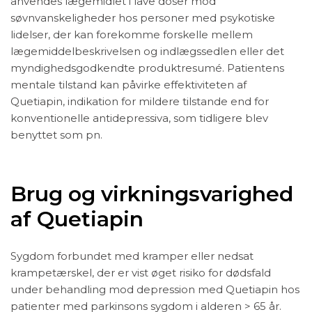
anvendes lægemidlet i lave doser mod
søvnvanskeligheder hos personer med psykotiske
lidelser, der kan forekomme forskelle mellem
lægemiddelbeskrivelsen og indlægssedlen eller det
myndighedsgodkendte produktresumé. Patientens
mentale tilstand kan påvirke effektiviteten af
Quetiapin, indikation for mildere tilstande end for
konventionelle antidepressiva, som tidligere blev
benyttet som pn.
Brug og virkningsvarighed
af Quetiapin
Sygdom forbundet med kramper eller nedsat
krampetærskel, der er vist øget risiko for dødsfald
under behandling mod depression med Quetiapin hos
patienter med parkinsons sygdom i alderen > 65 år.