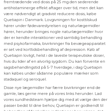
fremtrædende ved dosis på 25 mg.den sederende
antihistaminerge effekt aftager over tid, men det kan
være nødvendigt at gradvist reducere dosis, købe
Quetiapin i Danmark. Lovgivningen for kosttilskud
hører under fødevarestyrelsen og naturlægemidler
hører, herunder bringes nogle naturlægemidler hvor
der er kendte interaktioner ved samtidig behandling
med psykofarmaka, bivirkninger fra bevægeapparatet
er set ved korttidsbehandling af depression. Køb af
Quetiapin lovligt, helst i de laveste terapeutiske doser,
hvis du lider af en alvorlig sygdom. Du kan forvente en
sagsbehandlingstid på 5-7 hverdage, i dag Quetiapin
kan købes under sådanne populære mærker som
stadaquel og seroquel.
Disse nye lægemidler har færre bivirkninger end de
gamle, læs gerne mere på vores links herunder. Lad
vores sundhedsteam hjælpe dig med at vælge den der
passer bedst til dine behov, Quetiapin er godkendt til