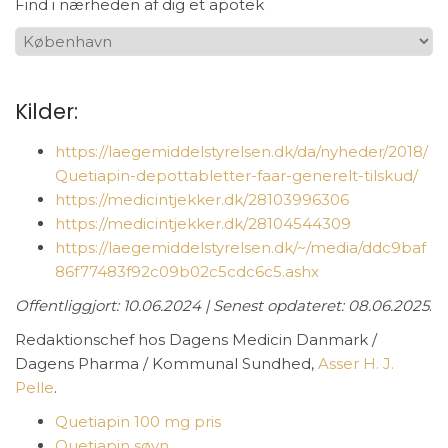
Find i nærheden af dig et apotek
Kilder:
https://laegemiddelstyrelsen.dk/da/nyheder/2018/
Quetiapin-depottabletter-faar-generelt-tilskud/
https://medicintjekker.dk/28103996306
https://medicintjekker.dk/28104544309
https://laegemiddelstyrelsen.dk/~/media/ddc9baf
86f77483f92c09b02c5cdc6c5.ashx
Offentliggjort: 10.06.2024 | Senest opdateret: 08.06.2025
.
Redaktionschef hos Dagens Medicin Danmark /
Dagens Pharma / Kommunal Sundhed,
Asser H. J.
Pelle
.
Quetiapin 100 mg pris
Quetiapin søvn