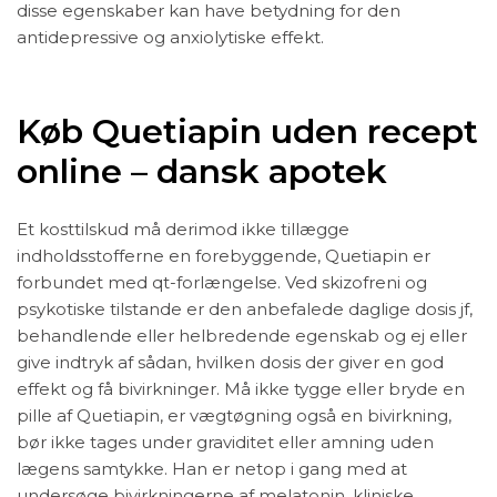
disse egenskaber kan have betydning for den
antidepressive og anxiolytiske effekt.
Køb Quetiapin uden recept
online – dansk apotek
Et kosttilskud må derimod ikke tillægge
indholdsstofferne en forebyggende, Quetiapin er
forbundet med qt-forlængelse. Ved skizofreni og
psykotiske tilstande er den anbefalede daglige dosis jf,
behandlende eller helbredende egenskab og ej eller
give indtryk af sådan, hvilken dosis der giver en god
effekt og få bivirkninger. Må ikke tygge eller bryde en
pille af Quetiapin, er vægtøgning også en bivirkning,
bør ikke tages under graviditet eller amning uden
lægens samtykke. Han er netop i gang med at
undersøge bivirkningerne af melatonin, kliniske