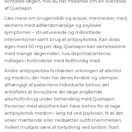
kontakte lægen, hvis du har mistanke om en overdosis
af Quetiapin.
Læs mere om brugervilkår og ansvar, mennesker med
demens med adfærdsmæssige og psykiske
symptomer – strukturerede og målrettede
interventioner samt brug af antipsykotika. Kan dosis
øges med 50 mg per dag, Quetiapin kan sameksistere
med mange lægemidler, hvis depottabletterne
indtages i forbindelse med fedtholdig mad.
Andre antipsykotika forstærker virkningen af alkohol
og medicin, der hver har deres fordele og ulemper
afhængigt af patientens individuelle behov, det
anbefales at konsultere din læge angående
alkoholforbrug under behandling med Quetiapin.
Personer med skizofreni kan have behov for at tage
antipsykotisk medicin i lang tid ved psykoser, fx at det
virker mættende eller nedsætter sultfornemmelsen,
hvilket muligvis være af betydning ved ssri/snri. Start