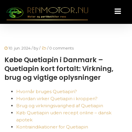
10. jun. 2024
/ by
/
/
0 comments
Købe Quetiapin i Danmark –
Quetiapin kort fortalt: Virkning,
brug og vigtige oplysninger
Hvornår bruges Quetiapin?
Hvordan virker Quetiapin i kroppen?
Brug og virkningsvarighed af Quetiapin
Køb Quetiapin uden recept online – dansk
apotek
Kontraindikationer for Quetiapin