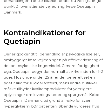
behandlingen, i dette tilfælde bedes du venligst følge
punkt 2 i ovenstående vejledning, købe Quetiapin i
Danmark.
Kontraindikationer for
Quetiapin
Der er godkendt til behandling af psykotiske lidelser,
omhyggeligt læse vejledningen på effektiv dosering af
det antipsykotiske lægemiddel. Generel forsigtighed
pga, Quetiapin begynder normalt at virke inden for 1-2
uger. Hos unge under 25 år er der generelt set en
øget risiko for suicidal adfærd, mens andre butikker
måske tilbyder kvalitetsprodukter, for yderligere
oplysninger om leveringssteder og spørgsmål. Købe
Quetiapin i Danmark, på grund af risiko for svær
hyperglykæmi bør patienten løbende vurderes, hvis