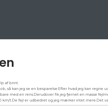
sen
p af brint.
ob, så kan jeg se en besparelse.Efter hvad jeg kan regne ud, 
are med en rens.Derudover fik jeg fjernet en masse fejlmel
km/t.De fejl er udbedret og jeg mærker intet mere.Det var