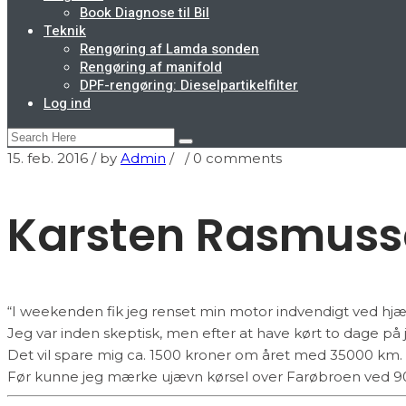
Book Diagnose til Bil
Teknik
Rengøring af Lamda sonden
Rengøring af manifold
DPF-rengøring: Dieselpartikelfilter
Log ind
15. feb. 2016
/ by
Admin
/
/
0 comments
Karsten Rasmus
“I weekenden fik jeg renset min motor indvendigt ved hjæl
Jeg var inden skeptisk, men efter at have kørt to dage på j
Det vil spare mig ca. 1500 kroner om året med 35000 km. b
Før kunne jeg mærke ujævn kørsel over Farøbroen ved 90 