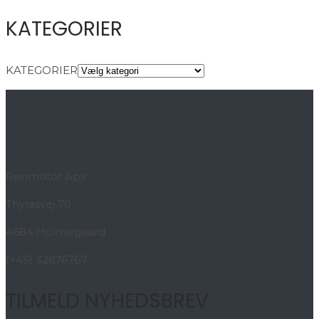
KATEGORIER
KATEGORIER
Renmotor.Aps
Thyrasvej 70
4684 Holmegaard
(+45) 32676767
TILMELD NYHEDSBREV