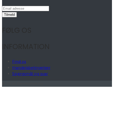
FØLG OS
INFORMATION
Find os
Handelsbetingelser
Spørgsmål og svar
© 2026 Renmotor.nu