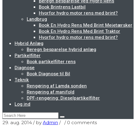
Beregn besparelse ved Hydro Rens
Book Brintrens Lastbil
Hvorfor hydro motor rens med brint?
Landbrug
Book En Hydro Rens Med Brint Mejetærsker
Book En Hydro Rens Med Brint Traktor
Hvorfor hydro motor rens med brint?
Hybrid Anlæg
Beregn besparelse hybrid anlæg
Partikelfilter
Book partikelfilter rens
Diagnose
Book Diagnose til Bil
Teknik
Rengøring af Lamda sonden
Rengøring af manifold
DPF-rengøring: Dieselpartikelfilter
Log ind
29. aug. 2014
/ by
Admin
/
/
0 comments